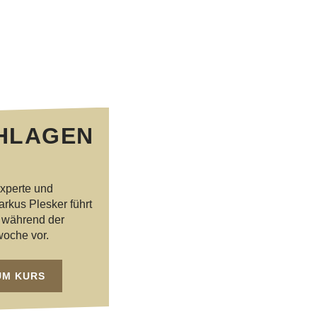
HLAGEN
experte und
rkus Plesker führt
 während der
oche vor.
UM KURS