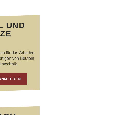
L UND
ZE
en für das Arbeiten
ertigen von Beuteln
entechnik.
ANMELDEN