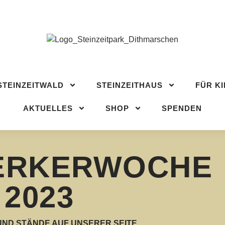
STEINZEITWALD
STEINZEITHAUS
FÜR KI
CH
AKTUELLES
SHOP
SPENDEN
STEINZEITWALD
STEINZEITHAUS
FÜR K
AKTUELLES
SHOP
SPENDEN
ERKERWOCHE
2023
UND STÄNDE AUF UNSERER SEITE