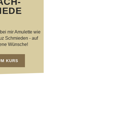
ACH-
IEDE
bei mir Amulette wie
euz Schmieden - auf
gene Wünsche!
UM KURS