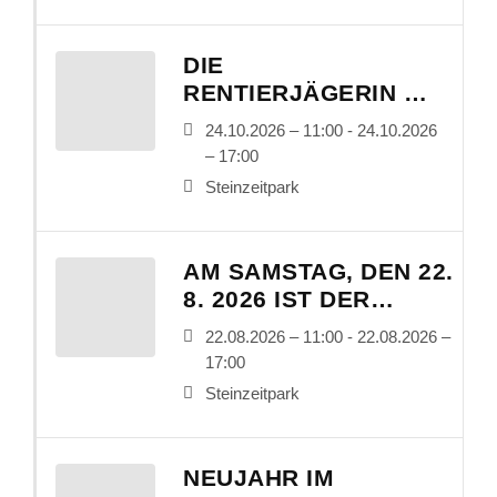
DIE
RENTIERJÄGERIN –
LEBEN UND ALLTAG
24.10.2026 – 11:00 - 24.10.2026
IN DER
– 17:00
ALTSTEINZEIT
Steinzeitpark
AM SAMSTAG, DEN 22.
8. 2026 IST DER
STEINZEITPARK
22.08.2026 – 11:00 - 22.08.2026 –
AUFGRUND EINER
17:00
GEBUCHTEN
Steinzeitpark
GROSSVERANSTALTUNG G
ESPERRT
NEUJAHR IM