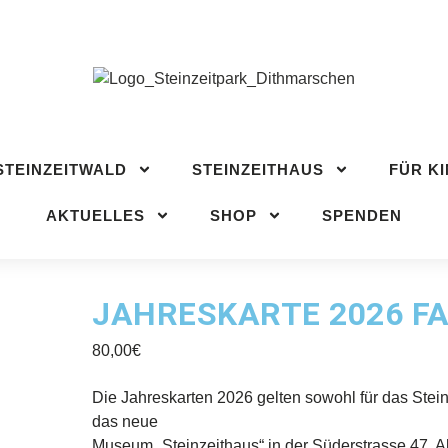
STEINZEITWALD
STEINZEITHAUS
FÜR KI
CH
AKTUELLES
SHOP
SPENDEN
STEINZEITWALD
STEINZEITHAUS
FÜR K
AKTUELLES
SHOP
SPENDEN
JAHRESKARTE 2026 FA
80,00
€
Die Jahreskarten 2026 gelten sowohl für das Steinz
das neue
Museum „Steinzeithaus“ in der Süderstrasse 47, Al