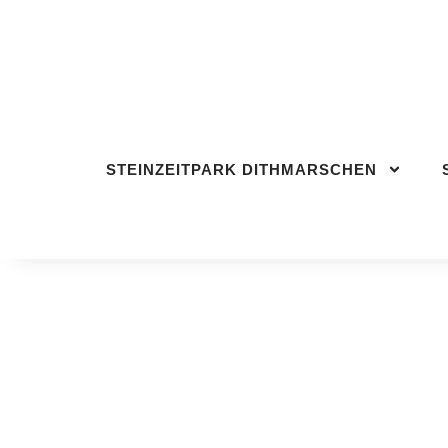
STEINZEITPARK DITHMARSCHEN
BESU
STEINZEITPARK DITHMARSCHEN