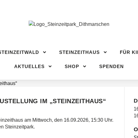
STEINZEITWALD
STEINZEITHAUS
FÜR KI
CH
AKTUELLES
SHOP
SPENDEN
STEINZEITWALD
STEINZEITHAUS
FÜR K
AKTUELLES
SHOP
SPENDEN
USTELLUNG IM „STEINZEITHAUS“
D
1
1
einzeithaus am Mittwoch, den 16.09.2026, 15:30 Uhr.
en Steinzeitpark.
O
St